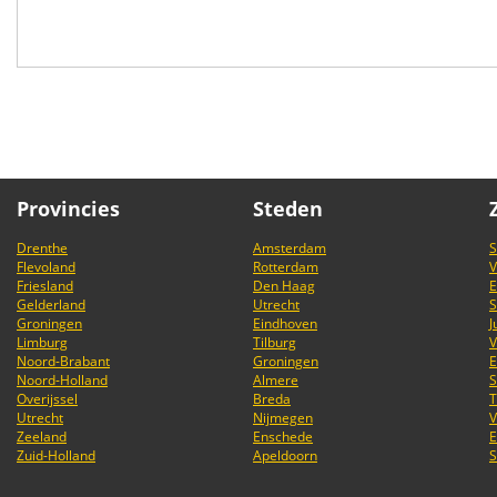
Provincies
Steden
Drenthe
Amsterdam
S
Flevoland
Rotterdam
V
Friesland
Den Haag
E
Gelderland
Utrecht
S
Groningen
Eindhoven
J
Limburg
Tilburg
V
Noord-Brabant
Groningen
E
Noord-Holland
Almere
S
Overijssel
Breda
T
Utrecht
Nijmegen
V
Zeeland
Enschede
E
Zuid-Holland
Apeldoorn
S