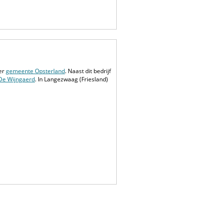
er
gemeente Opsterland
. Naast dit bedrijf
 De Wijngaerd
. In Langezwaag (Friesland)