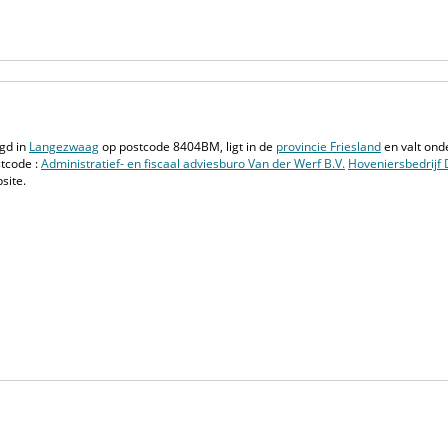
gd in
Langezwaag
op postcode 8404BM, ligt in de
provincie Friesland
en valt ond
tcode :
Administratief- en fiscaal adviesburo Van der Werf B.V.
Hoveniersbedrijf
site.