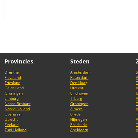
Provincies
Steden
Drenthe
Amsterdam
S
Flevoland
Rotterdam
V
Friesland
Den Haag
T
Gelderland
Utrecht
A
Groningen
Eindhoven
J
Limburg
Tilburg
V
Noord-Brabant
Groningen
T
Noord-Holland
Almere
A
Overijssel
Breda
T
Utrecht
Nijmegen
V
Zeeland
Enschede
T
Zuid-Holland
Apeldoorn
A