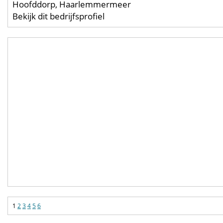
Hoofddorp, Haarlemmermeer
Bekijk dit bedrijfsprofiel
1
2
3
4
5
6