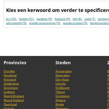
Kies een kerwoord om verder te specifice
b.v (33)
,
height (21)
,
padding (9)
,
fontsize (9)
,
left (8)
,
solid (7)
,
position
ufocreatefo (5)
,
textdecorationnone (5)
,
textdecoration (5)
,
backgroundcol
Provincies
Steden
Drenthe
Amsterdam
B
Flevoland
Rotterdam
Friesland
Den Haag
P
Gelderland
Utrecht
H
Groningen
Eindhoven
G
Limburg
Tilburg
B
Noord-Brabant
Groningen
F
Noord-Holland
Almere
V
Overijssel
Breda
Utrecht
Nijmegen
M