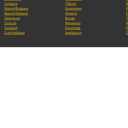
Limburg
Tilburg
Noord-Brabant
Groningen
P
Noord-Holland
Almere
D
Overijssel
Breda
T
Utrecht
Nijmegen
Zeeland
Enschede
P
Zuid-Holland
Apeldoorn
D