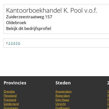
Kantoorboekhandel K. Pool v.o.f.
Zuiderzeestraatweg 157
Oldebroek
Bekijk dit bedrijfsprofiel
1
2
3
4
5
6
Provincies
Steden
Drenthe
Amsterdam
S
Flevoland
Rotterdam
Friesland
Den Haag
P
Gelderland
Utrecht
D
Groningen
Eindhoven
J