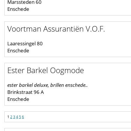
Marssteden 60
Enschede
Voortman Assurantiën V.O.F.
Laaressingel 80
Enschede
Ester Barkel Oogmode
ester barkel deluxe, brillen enschede..
Brinkstraat 96 A
Enschede
1
2
3
4
5
6