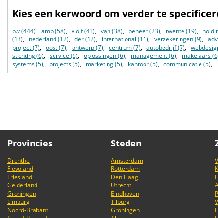
Kies een kerwoord om verder te specifice
b.v (444)
,
amp (58)
,
v.o.f (41)
,
van (38)
,
beheer (23)
,
twente (19)
,
holdi
(13)
,
nederland (12)
,
der (12)
,
international (11)
,
verzekeringen (9)
,
adv
project (7)
,
oost (7)
,
ontwerp (7)
,
centrum (7)
,
autobedrijf (7)
,
webdesign
stichting (6)
,
service (6)
,
oplossingen (6)
,
management (6)
,
makelaars (6
systems (5)
,
projects (5)
,
marketing (5)
,
kantoor (5)
,
communicatie (5)
,
Provincies
Steden
Drenthe
Amsterdam
V
Flevoland
Rotterdam
K
Friesland
Den Haag
E
Gelderland
Utrecht
Groningen
Eindhoven
P
Limburg
Tilburg
V
Noord-Brabant
Groningen
H