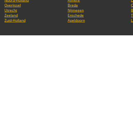
Noord-Holland
Almere
L
Overijssel
Breda
O
Utrecht
Nijmegen
B
Zeeland
Enschede
T
Zuid-Holland
Apeldoorn
L