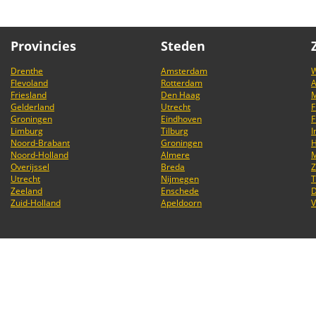
Provincies
Steden
Drenthe
Amsterdam
W
Flevoland
Rotterdam
A
Friesland
Den Haag
M
Gelderland
Utrecht
F
Groningen
Eindhoven
F
Limburg
Tilburg
I
Noord-Brabant
Groningen
H
Noord-Holland
Almere
M
Overijssel
Breda
Z
Utrecht
Nijmegen
T
Zeeland
Enschede
D
Zuid-Holland
Apeldoorn
V