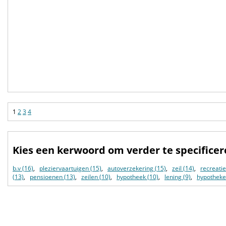
1
2
3
4
Kies een kerwoord om verder te specifice
b.v (16)
,
pleziervaartuigen (15)
,
autoverzekering (15)
,
zeil (14)
,
recreatie
(13)
,
pensioenen (13)
,
zeilen (10)
,
hypotheek (10)
,
lening (9)
,
hypotheke