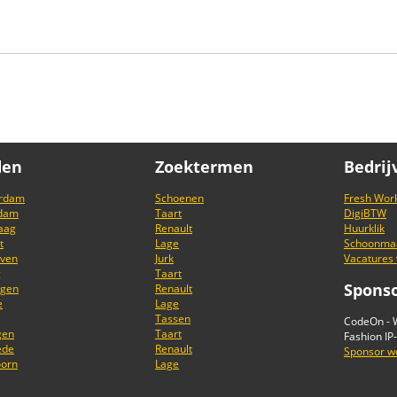
den
Zoektermen
Bedrij
rdam
Schoenen
Fresh Wor
rdam
Taart
DigiBTW
aag
Renault
Huurklik
t
Lage
Schoonmaa
oven
Jurk
Vacatures
g
Taart
Spons
ngen
Renault
e
Lage
Tassen
CodeOn - W
gen
Taart
Fashion IP
ede
Renault
Sponsor w
oorn
Lage