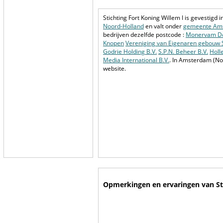
Stichting Fort Koning Willem I is gevestigd i
Noord-Holland
en valt onder
gemeente Am
bedrijven dezelfde postcode :
Monervam De
Knopen
Vereniging van Eigenaren gebouw 
Godrie Holding B.V.
S.P.N. Beheer B.V.
Holl
Media International B.V.
. In Amsterdam (No
website.
Opmerkingen en ervaringen van Sti