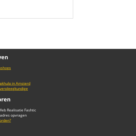
ven
kshops
khulp in Amsterd
 verpleegkundige
oren
eb Realisatie Fashtic
-adres opvragen
orden?