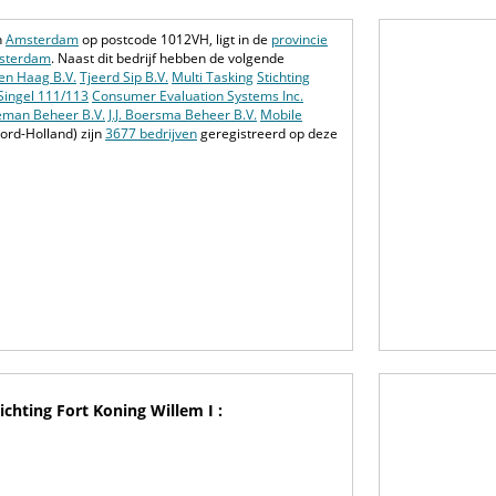
n
Amsterdam
op postcode 1012VH, ligt in de
provincie
sterdam
. Naast dit bedrijf hebben de volgende
n Haag B.V.
Tjeerd Sip B.V.
Multi Tasking
Stichting
Singel 111/113
Consumer Evaluation Systems Inc.
eman Beheer B.V.
J.J. Boersma Beheer B.V.
Mobile
ord-Holland) zijn
3677 bedrijven
geregistreerd op deze
chting Fort Koning Willem I :