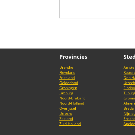
Provincies
Ste
Drenthe
Amste
Flevoland
Rotte
Friesland
Den H
Gelderland
Utrech
Groningen
Eindh
Limburg
Tilbur
Noord-Brabant
Groni
Noord-Holland
Almer
Overijssel
Breda
Utrecht
Nijme
Zeeland
Ensch
Zuid-Holland
Apeld