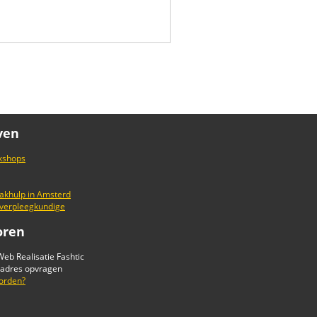
ven
kshops
khulp in Amsterd
 verpleegkundige
oren
eb Realisatie Fashtic
-adres opvragen
orden?