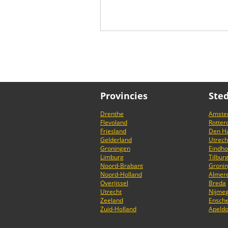
Provincies
Ste
Drenthe
Amste
Flevoland
Rotte
Friesland
Den H
Gelderland
Utrech
Groningen
Eindh
Limburg
Tilbur
Noord-Brabant
Groni
Noord-Holland
Almer
Overijssel
Breda
Utrecht
Nijme
Zeeland
Ensch
Zuid-Holland
Apeld