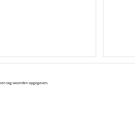
geen tag-woorden opgegeven.