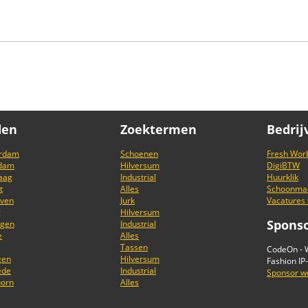
den
Zoektermen
Bedrij
rdam
Schoenen
Fresh Wor
rdam
Hilversum
DigiBTW
aag
Industrial
Huurklik
t
Alles
Schoonmaa
oven
Jurk
Vacatures
g
Hilversum
Spons
ngen
Industrial
e
Alles
Tassen
CodeOn - W
gen
Hilversum
Fashion IP
ede
Industrial
Sponsor w
oorn
Alles