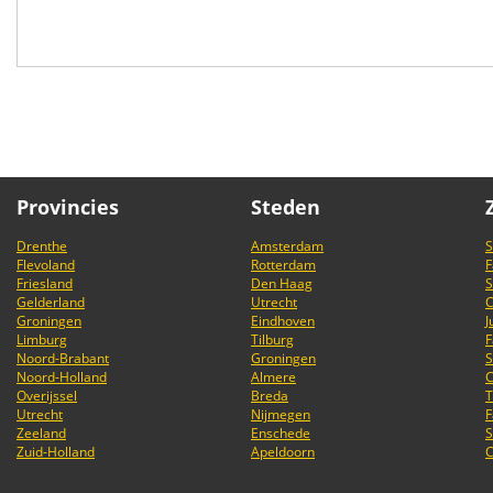
Provincies
Steden
Drenthe
Amsterdam
S
Flevoland
Rotterdam
F
Friesland
Den Haag
S
Gelderland
Utrecht
C
Groningen
Eindhoven
J
Limburg
Tilburg
F
Noord-Brabant
Groningen
S
Noord-Holland
Almere
C
Overijssel
Breda
T
Utrecht
Nijmegen
F
Zeeland
Enschede
S
Zuid-Holland
Apeldoorn
C