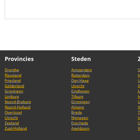
Provincies
Steden
Drenthe
Amsterdam
S
Flevoland
Rotterdam
I
Friesland
Den Haag
U
Gelderland
Utrecht
V
Groningen
Eindhoven
J
Limburg
Tilburg
I
Noord-Brabant
Groningen
U
Noord-Holland
Almere
V
Overijssel
Breda
T
Utrecht
Nijmegen
I
Zeeland
Enschede
U
Zuid-Holland
Apeldoorn
V