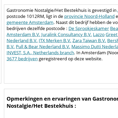
Gastronomie Nostalgie/Het Bestekhuis is gevestigd in
postcode 1012RM, ligt in de
provincie Noord-Holland
e
gemeente Amsterdam
. Naast dit bedrijf hebben de v
bedrijven dezelfde postcode :
De Sprookjeskamer
Bea
Amsterdam B.V.
Juralink Consultancy B.V.
Lazzo
Greet
Nederland B.V.
ITX Merken B.V.
Zara Taiwan B.V.
Bers
B.V.
Pull & Bear Nederland B.V.
Massimo Dutti Nederla
INVEST, S.A., Netherlands branch
. In Amsterdam (Noor
3677 bedrijven
geregistreerd op deze website.
Opmerkingen en ervaringen van Gastrono
Nostalgie/Het Bestekhuis :