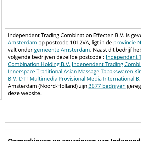
Independent Trading Combination Effecten B.V. is geve
Amsterdam
op postcode 1012VA, ligt in de
provincie 
valt onder
gemeente Amsterdam
. Naast dit bedrijf h
volgende bedrijven dezelfde postcode :
Independent T
Combination Holding B.V.
Independent Trading Combin
Innerspace
Traditional Asian Massage
Tabakswaren Ki
B.V.
DTT Multimedia
Provisional Media International B.
Amsterdam (Noord-Holland) zijn
3677 bedrijven
gereg
deze website.
Opmerkingen en ervaringen van Independ