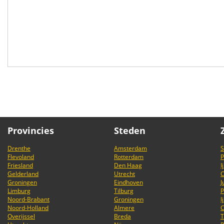
Provincies
Steden
Drenthe
Amsterdam
S
Flevoland
Rotterdam
P
Friesland
Den Haag
I
Gelderland
Utrecht
C
Groningen
Eindhoven
J
Limburg
Tilburg
P
Noord-Brabant
Groningen
I
Noord-Holland
Almere
C
Overijssel
Breda
T