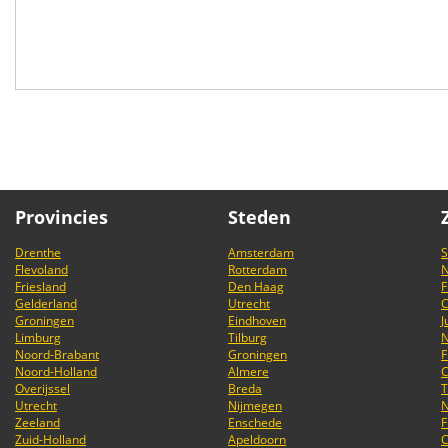
Provincies
Steden
Drenthe
Amsterdam
S
Flevoland
Rotterdam
Friesland
Den Haag
F
Gelderland
Utrecht
Groningen
Eindhoven
J
Limburg
Tilburg
Noord-Brabant
Groningen
F
Noord-Holland
Almere
Overijssel
Breda
T
Utrecht
Nijmegen
Zeeland
Enschede
F
Zuid-Holland
Apeldoorn