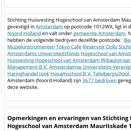
Stichting Huisvesting Hogeschool van Amsterdam Maur
gevestigd in
Amsterdam
op postcode 1012WX, ligt in 
Noord-Holland
en valt onder
gemeente Amsterdam
. 
hebben de volgende bedrijven dezelfde postcode :
Be
Muziekinstrumenten
Tokyo Cafe
Reservoir Dolls
Stich
Amsterdams Universiteitsfonds
Hogeschool van Ams
Huisvesting Hogeschool van Amsterdam Wibautstraat
Management B.V.
Amsterdamse Universiteits-Verenig
Haringhandel Jonk
Hovamschool B.V.
Tafelbergschool 
Amsterdam (Noord-Holland) zijn
3677 bedrijven
gereg
deze website.
Opmerkingen en ervaringen van Stichting 
Hogeschool van Amsterdam Mauritskade 1