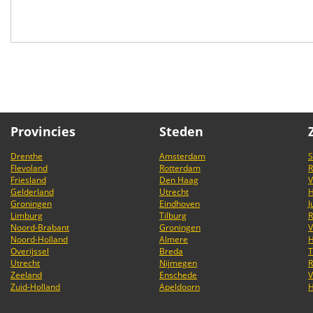
Provincies
Steden
Drenthe
Amsterdam
S
Flevoland
Rotterdam
R
Friesland
Den Haag
V
Gelderland
Utrecht
Groningen
Eindhoven
J
Limburg
Tilburg
R
Noord-Brabant
Groningen
V
Noord-Holland
Almere
Overijssel
Breda
T
Utrecht
Nijmegen
R
Zeeland
Enschede
V
Zuid-Holland
Apeldoorn