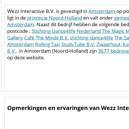
Wezz Interactive B.V. is gevestigd in
Amsterdam
op po
ligt in de
provincie Noord-Holland
en valt onder
gemee
Amsterdam
. Naast dit bedrijf hebben de volgende bed
postcode :
Stichting Dance4life Nederland
The Magic 
Gallery
Café The Minds B.V.
stichting dance4life
The Sa
Amsterdam
Rolling Taxi
StudyTube B.V.
Zwaarhout, ku
B.V.
. In Amsterdam (Noord-Holland) zijn
3677 bedrijv
op deze website.
Opmerkingen en ervaringen van Wezz Intera