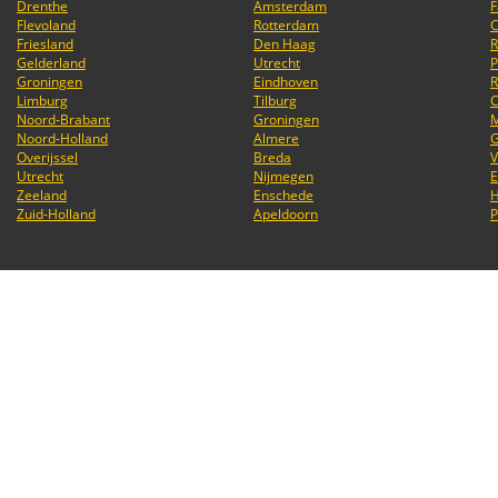
Drenthe
Amsterdam
F
Flevoland
Rotterdam
C
Friesland
Den Haag
Gelderland
Utrecht
P
Groningen
Eindhoven
R
Limburg
Tilburg
C
Noord-Brabant
Groningen
M
Noord-Holland
Almere
Overijssel
Breda
V
Utrecht
Nijmegen
E
Zeeland
Enschede
H
Zuid-Holland
Apeldoorn
P