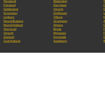
Flevoland
Rotterdam
T
Friesland
Den Haag
C
Gelderland
Utrecht
G
Groningen
Eindhoven
U
Limburg
Tilburg
N
Noord-Brabant
Groningen
A
Noord-Holland
Almere
O
Overijssel
Breda
F
Utrecht
Nijmegen
F
Zeeland
Enschede
Zuid-Holland
Apeldoorn